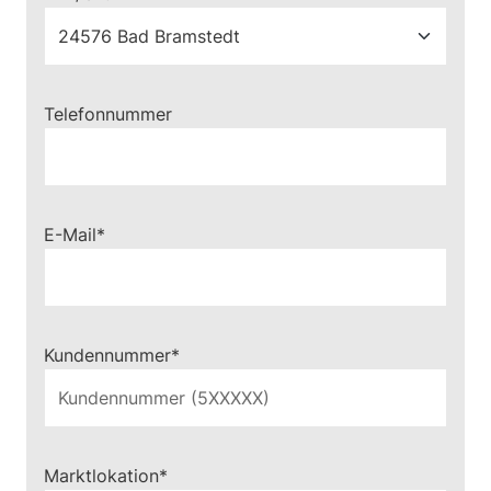
Telefonnummer
Pflichtfeld
E-Mail
*
Pflichtfeld
Kundennummer
*
Pflichtfeld
Marktlokation
*