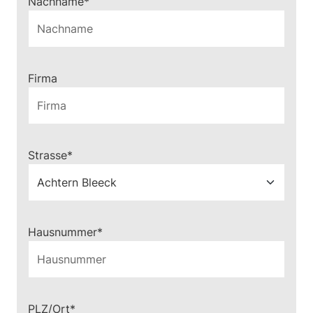
Pflichtfeld
Nachname
*
Firma
Pflichtfeld
Strasse
*
Pflichtfeld
Hausnummer
*
Pflichtfeld
PLZ/Ort
*